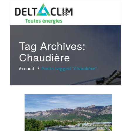
TOGGLE
NAVIGATION
Tag Archives:
Chaudière
Accueil
/
Posts tagged "Chaudière"