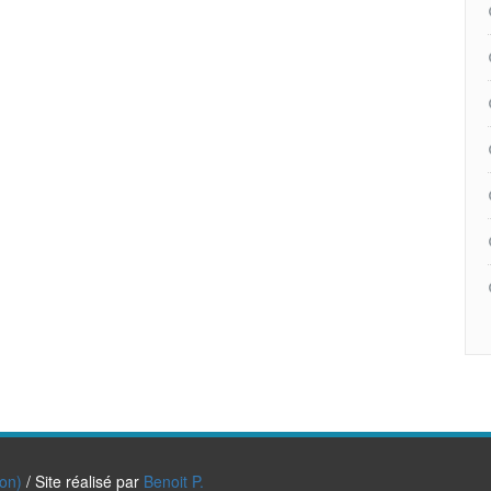
ion)
/ Site réalisé par
Benoit P.