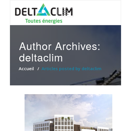
TOGGLE
NAVIGATION
Author Archives:
deltaclim
Accueil
/
Articles posted by deltaclim