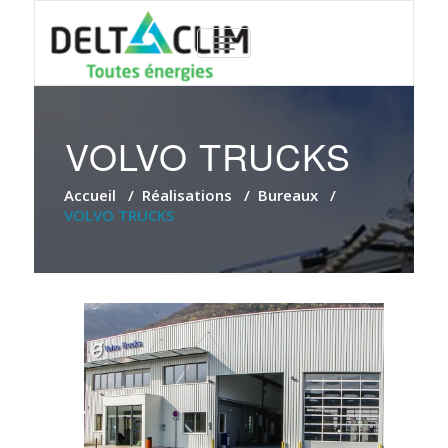
TOGGLE
NAVIGATION
VOLVO TRUCKS
Accueil
/
Réalisations
/
Bureaux
/
VOLVO TRUCKS